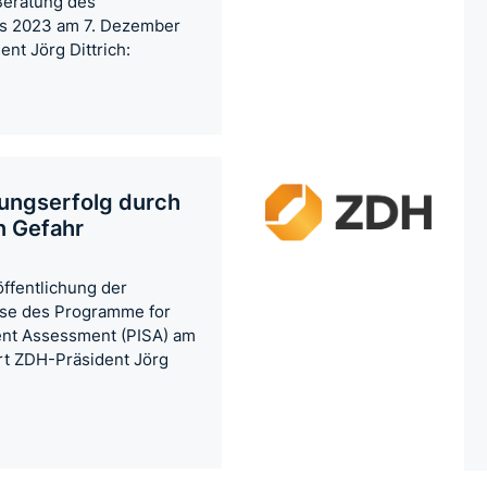
Beratung des
ts 2023 am 7. Dezember
ent Jörg Dittrich:
dungserfolg durch
in Gefahr
öffentlichung der
sse des Programme for
dent Assessment (PISA) am
rt ZDH-Präsident Jörg