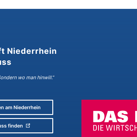
t Niederrhein
uss
Sondern wo man hinwill.
“
n am Niederrhein
uss finden