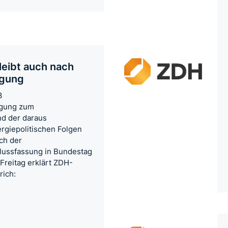
leibt auch nach
igung
3
nigung zum
d der daraus
rgiepolitischen Folgen
ich der
lussfassung in Bundestag
Freitag erklärt ZDH-
rich: