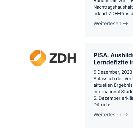
Bundesrats zur 1. 
Nachtragshaushal
erklärt ZDH-Präsid
Weiterlesen
PISA: Ausbil
Lerndefizite 
6 Dezember, 2023
Anlässlich der Ver
aktuellen Ergebni
International Stu
5. Dezember erklä
Dittrich:
Weiterlesen