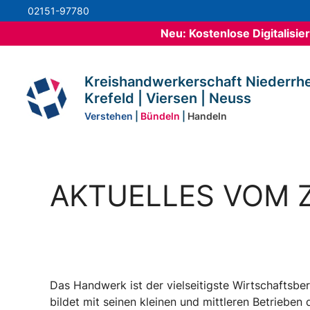
Zum
02151-97780
Inhalt
Neu: Kostenlose Digitalisi
springen
Kreishandwerkerschaft Niederrhe
Krefeld | Viersen | Neuss
Verstehen
|
Bündeln
|
Handeln
AKTUELLES VOM 
Das Handwerk ist der vielseitigste Wirtschaftsbe
bildet mit seinen kleinen und mittleren Betrieben