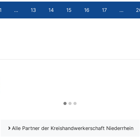
1
…
13
14
15
16
17
…
2
Alle Partner der Kreishandwerkerschaft Niederrhein