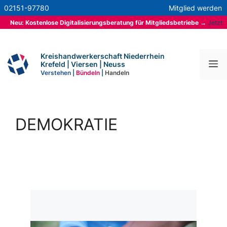
Zum
02151-97780
Mitglied werden
Inhalt
Neu: Kostenlose Digitalisierungsberatung für Mitgliedsbetriebe
→
Jetzt
springen
mehr erfahren
Kreishandwerkerschaft Niederrhein
M
Krefeld | Viersen | Neuss
Verstehen
|
Bündeln
|
Handeln
DEMOKRATIE