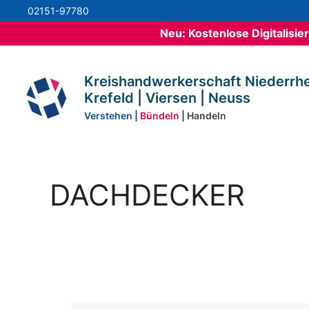
Zum
02151-97780
Inhalt
Neu: Kostenlose Digitalisi
springen
Kreishandwerkerschaft Niederrhe
Krefeld | Viersen | Neuss
Verstehen
|
Bündeln
|
Handeln
DACHDECKER