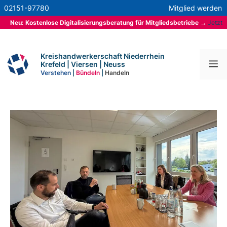
Zum
02151-97780
Mitglied werden
Inhalt
Neu: Kostenlose Digitalisierungsberatung für Mitgliedsbetriebe
→
Jetzt
springen
mehr erfahren
Kreishandwerkerschaft Niederrhein
M
Krefeld | Viersen | Neuss
Verstehen
|
Bündeln
|
Handeln