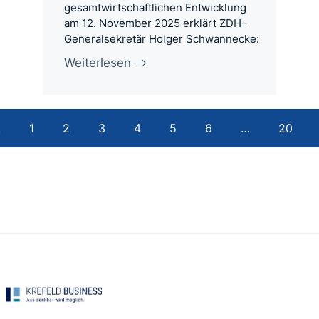
gesamtwirtschaftlichen Entwicklung
am 12. November 2025 erklärt ZDH-
Generalsekretär Holger Schwannecke:
Weiterlesen
k
1
2
3
4
5
6
…
20