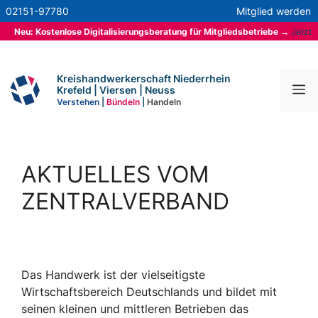
Zum
02151-97780
Mitglied werden
Inhalt
Neu: Kostenlose Digitalisierungsberatung für Mitgliedsbetriebe
→
Jetzt
springen
mehr erfahren
Kreishandwerkerschaft Niederrhein
M
Krefeld | Viersen | Neuss
Verstehen
|
Bündeln
|
Handeln
AKTUELLES VOM
ZENTRALVERBAND
Das Handwerk ist der vielseitigste
Wirtschaftsbereich Deutschlands und bildet mit
seinen kleinen und mittleren Betrieben das